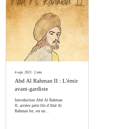
4 sept. 2023
∙
2
min
Abd Al Rahman II : L'émir
avant-gardiste
Introduction Abd Al Rahman
II, arrière petit-fils d'Abd Al
Rahman Ier, est un
personnage remarquable de
l'histoire d'Al-Andalus. Son
règne a été marqué par la