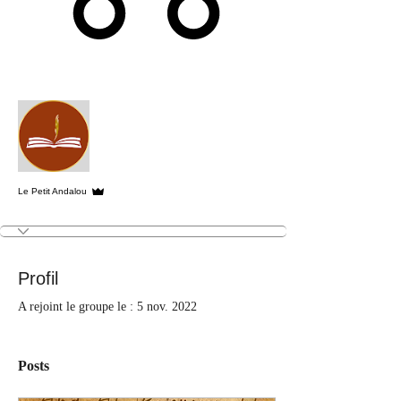
Plus d'actions
S'abonner
Administrateur
Le Petit Andalou
Profil
A rejoint le groupe le : 5 nov. 2022
Posts