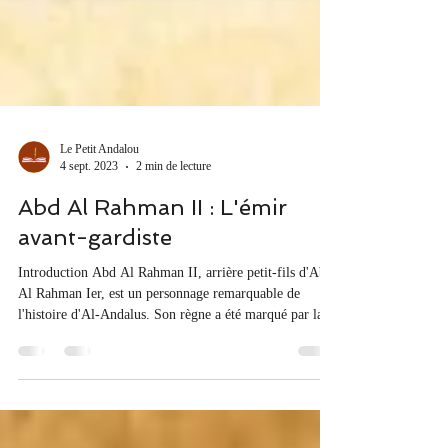
Le Petit Andalou
4 sept. 2023
2 min de lecture
Abd Al Rahman II : L'émir
avant-gardiste
Introduction Abd Al Rahman II, arrière petit-fils d'Abd
Al Rahman Ier, est un personnage remarquable de
l'histoire d'Al-Andalus. Son règne a été marqué par la
consolidation et l'expansion de la dynastie Omeyyade en
Espagne médiévale. Dans cet article, nous explorerons
la vie et l'héritage d'Abd al-Rahman II, l'un des émirs
les plus éclairés de cette période. L'héritier d'une grande