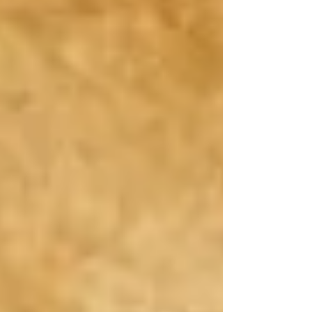
dynastie Abd Al Rahman II est né en 792 à Cordoue, la
capitale de l'émirat Omeyyade d'Al-Andalu