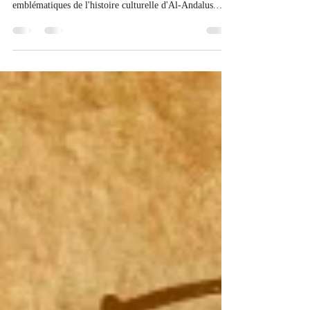
l'élégance
Introduction Ziryab, de son nom complet Abu Hassan
Ali Ibn Nafi, est l'une des figures les plus
emblématiques de l'histoire culturelle d'Al-Andalus.
Musicien, chanteur, poète et créateur de tendances, il a
laissé une empreinte indélébile sur la vie sociale et
culturelle d'Al-Andalus. Dans cet article, nous
explorerons la vie et l'héritage de Ziryab, le virtuose de
la musique et de la mode. Un artiste polyvalent Ziryab
est né en 789 à Bagdad, en Irak. Il a dû quitter sa terre